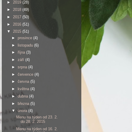
►
2019
(28)
►
2018
(49)
►
2017
(50)
►
2016
(51)
▼
2015
(51)
►
prosince
(4)
►
listopadu
(6)
►
října
(3)
►
září
(4)
►
srpna
(4)
►
července
(4)
►
června
(5)
►
května
(4)
►
dubna
(4)
►
března
(5)
▼
února
(4)
Menu na týden od 23. 2.
do 28. 2. 2015
Menu na týden od 16. 2.