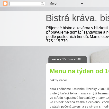
Bistrá kráva, b
Příjemné bistro a kavárna v blízkos
připravujeme domácí sandwiche a net
podle posledních trendů. Máme otevř
775 115 779
neděle 15. února 2015
Menu na týden od 16.
pěkný večer
zítra začínáme luxusními řízečky v kuku
v úterý kuřecí tikka masala s rýží basmat
ve středu kapustové karbanátky s parma
ve čtvrtek pečená treska s červenou čoč
v pátek pečená zelenina se sýrem s modr