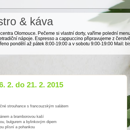
istro & káva
ti centra Olomouce. Pečeme si vlastní dorty, vaříme polední me
radiční nápoje. Espresso a cappuccino připravujeme z čerstvě 
eno pondělí až pátek 8:00-19:00 a v sobotu 9:00-19:00 Mail: b
 2. do 21. 2. 2015
řičné strouhance s francouzským salátem
i
zánem a bramborovou kaší
kou, bulgurem a bylinkovým dipem
ou plísní a pohankou