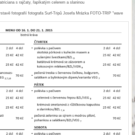
riciana s rajčaty, řapíkatým celerem a slaninou
ýstavě fotografií fotografa Surf-Tripů Josefa Mrázka FOTO-TRIP "wave